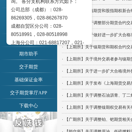
询。 各分支机构联系方式如下：
账单查询
公司总部（成都）：028-
· 【中金所】股指期货和股指期权新合
交易提示
86269305，028-86267870
· 【郑商所】关于调整部分期货合约交
成都自贸区分公司：028-
期市日历
80518991，028-80518998
· 【上期所】关于做好进一步扩大合
信息公示
上海分公司：021-68817207，021-
· 【上期所】关于镍期货和期权合约
68817209
期市助手
北京营业部：010-65005128
· 【上期所】关于境外交易者参与镍
交子期货
广州营业部：020-28129909，020-
· 【上期所】关于进一步扩大合格境
28129902
基础保证金率
· 【上期所】关于发布《上海期货交
青岛营业部：0532-83101951、
0532-83101962
交子期货掌厅APP
· 【上期所】关于调整石油沥青、丁
天津营业部：022-58812601，022-
下载中心
· 【上期所】关于调整镍期权交易有关
58812610
绵阳营业部：0816-2238660，0816-
· 【广期所】关于调整铂、钯期货相
2220588
· 【能交所】关于调整原油、低硫燃