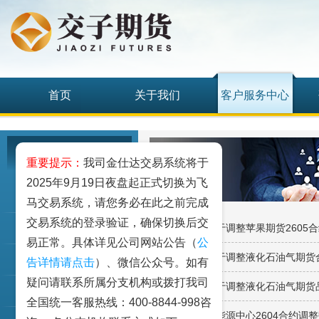
首页
关于我们
客户服务中心
客户服务中心
重要提示：
我司金仕达交易系统将于
2025年9月19日夜盘起正式切换为飞
我要开户
马交易系统，请您务必在此之前完成
交易系统的登录验证，确保切换后交
· 【郑商所】关于调整苹果期货260
期权仿真
易正常。具体详见公司网站公告（
公
· 【大商所】关于调整液化石油气期
客户手册
告详情请点击
）、微信公众号。如有
疑问请联系所属分支机构或拨打我司
· 【大商所】关于调整液化石油气期
资金出入
全国统一客服热线：400-8844-998咨
· 关于上期所、能源中心2604合约调