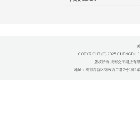
济南分公司：0531-86123236，
0531-86123618
重庆营业部：023-63799091，023-
63799310
南宁营业部：0771-2561006
宁波营业部：0574-81891591
COPYRIGHT (C) 2025 CHENGDU J
版权所有 成都交子期货有
地址：成都高新区锦云西二巷2号1栋1单元22层1