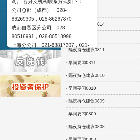
询。 各分支机构联系方式如下：
交易策论
公司总部（成都）：028-
· 早间要闻0815
产业研究
86269305，028-86267870
· 隔夜持仓建议0814
成都自贸区分公司：028-
实盘点睛
80518991，028-80518998
· 早间要闻0814
宏观金融数据图解
上海分公司：021-68817207，021-
· 隔夜持仓建议0811
68817209
北京营业部：010-65005128
· 早间要闻0811
广州营业部：020-28129909，020-
· 隔夜持仓建议0810
28129902
· 早间要闻0810
青岛营业部：0532-83101951、
0532-83101962
· 隔夜持仓建议0809
天津营业部：022-58812601，022-
· 早间要闻0809
58812610
绵阳营业部：0816-2238660，0816-
· 隔夜持仓建议0808
2220588
· 早间要闻0808