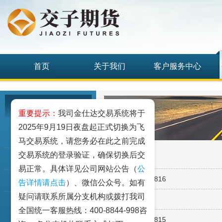
首页
关于我们
客户服务中心
研究发展中心
重要提示：
我司金仕达交易系统将于
2025年9月19日夜盘起正式切换为飞
工业品
马交易系统，请您务必在此之前完成
交易系统的登录验证，确保切换后交
· 早间要闻0817
农业品
易正常。具体详见公司网站公告（
公
· 隔夜持仓建议0816
金融期货和衍生品
告详情请点击
）、微信公众号。如有
疑问请联系所属分支机构或拨打我司
· 早间要闻0816
指数类期货
全国统一客服热线：400-8844-998咨
· 隔夜持仓建议0815