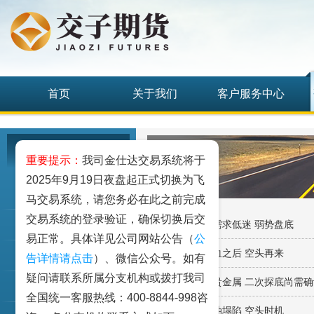
首页
关于我们
客户服务中心
研究发展中心
重要提示：
我司金仕达交易系统将于
2025年9月19日夜盘起正式切换为飞
工业品
马交易系统，请您务必在此之前完成
交易系统的登录验证，确保切换后交
· 钢材七月报：需求低迷 弱势盘底
农业品
易正常。具体详见公司网站公告（
公
· 塑料周报：回血之后 空头再来
金融期货和衍生品
告详情请点击
）、微信公众号。如有
疑问请联系所属分支机构或拨打我司
· 倍特七月报：贵金属 二次探底尚需
指数类期货
全国统一客服热线：400-8844-998咨
· 塑料周报：原油塌陷 空头时机