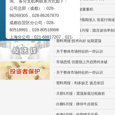
询。 各分支机构联系方式如下：
交易策论
公司总部（成都）：028-
· 短线急跌 反弹能量蓄积
产业研究
86269305，028-86267870
· 焦煤焦炭：旺季预期渐入 筑底行情
成都自贸区分公司：028-
实盘点睛
80518991，028-80518998
· 上证50ETF期权月报：隐含波动率
宏观金融数据图解
上海分公司：021-68817207，021-
· 塑料周报:技术向好 短期震荡
68817209
北京营业部：010-65005128
· 关于整体市场特征的一些认识
广州营业部：020-28129909，020-
· 市场恐慌 但股指上升趋势尚未破
28129902
· 关于整体市场特征的一些认识
青岛营业部：0532-83101951、
0532-83101962
· 塑料周报：利多缺乏 疲态依旧
天津营业部：022-58812601，022-
· 天胶6月报：震荡探底过程曲折
58812610
绵阳营业部：0816-2238660，0816-
· 白糖6月报：静待牛步踏实
2220588
· 粕类6月报：短期难言乐观