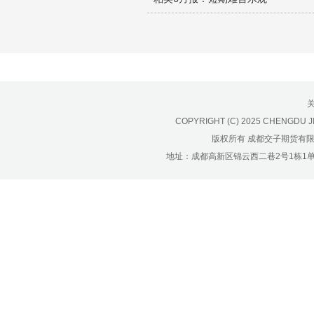
济南分公司：0531-86123236，
0531-86123618
重庆营业部：023-63799091，023-
63799310
南宁营业部：0771-2561006
宁波营业部：0574-81891591
COPYRIGHT (C) 2025 CHENGDU J
版权所有 成都交子期货有
地址：成都高新区锦云西二巷2号1栋1单元22层1