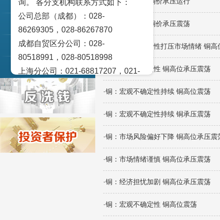
·铜：宏观压制 铜价承压运行
询。 各分支机构联系方式如下：
交易策论
公司总部（成都）：028-
·铜：宏观压制 铜价承压震荡
产业研究
86269305，028-86267870
成都自贸区分公司：028-
实盘点睛
·铜：宏观不确定性打压市场情绪 铜高
80518991，028-80518998
宏观金融数据图解
·铜：宏观不确定性 铜高位承压震荡
上海分公司：021-68817207，021-
68817209
·铜：宏观不确定性持续 铜高位震荡
北京营业部：010-65005128
广州营业部：020-28129909，020-
·铜：宏观不确定性持续 铜承压震荡
28129902
·铜：市场风险偏好下降 铜高位承压震
青岛营业部：0532-83101951、
0532-83101962
·铜：市场情绪谨慎 铜高位承压震荡
天津营业部：022-58812601，022-
58812610
·铜：经济担忧加剧 铜高位承压震荡
绵阳营业部：0816-2238660，0816-
·铜：宏观不确定性 铜高位震荡
2220588