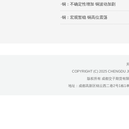
济南分公司：0531-86123236，
·铜：不确定性增加 铜波动加剧
0531-86123618
重庆营业部：023-63799091，023-
·铜：宏观暂稳 铜高位震荡
63799310
南宁营业部：0771-2561006
宁波营业部：0574-81891591
COPYRIGHT (C) 2025 CHENGDU J
版权所有 成都交子期货有
地址：成都高新区锦云西二巷2号1栋1单元22层1