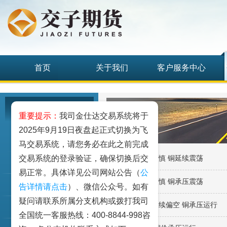
首页
关于我们
客户服务中心
研究发展中心
重要提示：
我司金仕达交易系统将于
2025年9月19日夜盘起正式切换为飞
工业品
马交易系统，请您务必在此之前完成
交易系统的登录验证，确保切换后交
·铜：市场情绪谨慎 铜延续震荡
农业品
易正常。具体详见公司网站公告（
公
·铜：市场情绪谨慎 铜承压震荡
金融期货和衍生品
告详情请点击
）、微信公众号。如有
疑问请联系所属分支机构或拨打我司
·铜：宏观氛围延续偏空 铜承压运行
指数类期货
全国统一客服热线：400-8844-998咨