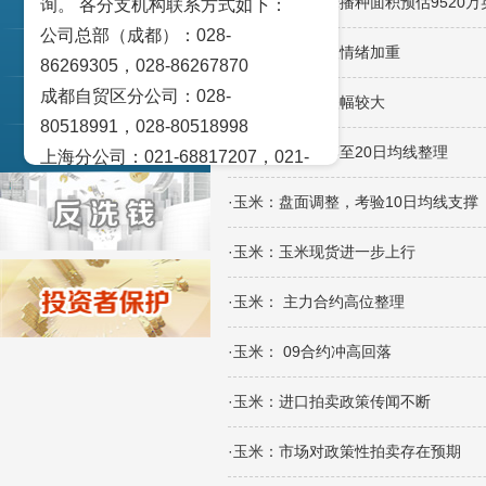
·玉米：美国玉米播种面积预估9520万
询。 各分支机构联系方式如下：
交易策论
公司总部（成都）：028-
·玉米：市场观望情绪加重
产业研究
86269305，028-86267870
成都自贸区分公司：028-
实盘点睛
·玉米：美玉米跌幅较大
80518991，028-80518998
宏观金融数据图解
·玉米：盘面回落至20日均线整理
上海分公司：021-68817207，021-
68817209
·玉米：盘面调整，考验10日均线支撑
北京营业部：010-65005128
广州营业部：020-28129909，020-
·玉米：玉米现货进一步上行
28129902
·玉米： 主力合约高位整理
青岛营业部：0532-83101951、
0532-83101962
·玉米： 09合约冲高回落
天津营业部：022-58812601，022-
58812610
·玉米：进口拍卖政策传闻不断
绵阳营业部：0816-2238660，0816-
·玉米：市场对政策性拍卖存在预期
2220588