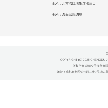
济南分公司：0531-86123236，
·玉米：北方港口现货连涨三日
0531-86123618
重庆营业部：023-63799091，023-
·玉米：盘面出现调整
63799310
南宁营业部：0771-2561006
宁波营业部：0574-81891591
COPYRIGHT (C) 2025 CHENGDU J
版权所有 成都交子期货有
地址：成都高新区锦云西二巷2号1栋1单元22层1