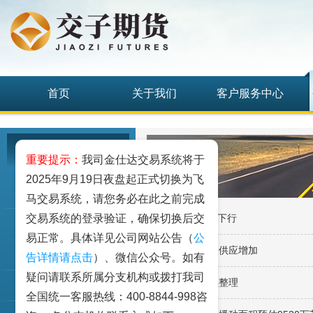
首页
关于我们
客户服务中心
研究发展中心
重要提示：
我司金仕达交易系统将于
2025年9月19日夜盘起正式切换为飞
工业品
马交易系统，请您务必在此之前完成
交易系统的登录验证，确保切换后交
·玉米：C09再度下行
农业品
易正常。具体详见公司网站公告（
公
·玉米：市场短期供应增加
金融期货和衍生品
告详情请点击
）、微信公众号。如有
疑问请联系所属分支机构或拨打我司
·玉米：盘面延续整理
指数类期货
全国统一客服热线：400-8844-998咨