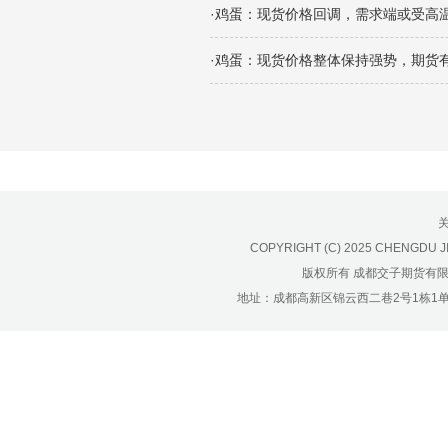
济南分公司：0531-86123236，
·鸡蛋：现货价格回调，需求端或受高
0531-86123618
重庆营业部：023-63799091，023-
·鸡蛋：现货价格整体保持强势，期货
63799310
南宁营业部：0771-2561006
宁波营业部：0574-81891591
COPYRIGHT (C) 2025 CHENGDU J
版权所有 成都交子期货有
地址：成都高新区锦云西二巷2号1栋1单元22层1