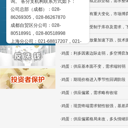
·鸡蛋：现货价格或止跌企稳，需求整
询。 各分支机构联系方式如下：
交易策论
公司总部（成都）：028-
·鸡蛋：供需端未有重大变化，市场博
产业研究
86269305，028-86267870
成都自贸区分公司：028-
实盘点睛
·鸡蛋：上方空间受制于库存及需求，
80518991，028-80518998
宏观金融数据图解
·鸡蛋：期货价格放量加速下跌，技术
上海分公司：021-68817207，021-
68817209
·鸡蛋：利多因素边际走弱，多空博弈
北京营业部：010-65005128
广州营业部：020-28129909，020-
·鸡蛋：供应基本面不变，需求端转弱
28129902
·鸡蛋：期现价格进入季节性回调阶段
青岛营业部：0532-83101951、
0532-83101962
·鸡蛋：供应偏紧，需求略有收缩
天津营业部：022-58812601，022-
58812610
·鸡蛋：现货终端需求韧性较强，基差
绵阳营业部：0816-2238660，0816-
·鸡蛋：供应偏紧格局未改，多头情绪
2220588