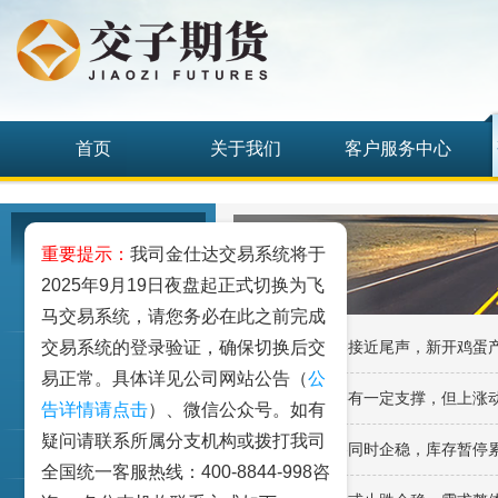
首页
关于我们
客户服务中心
研究发展中心
重要提示：
我司金仕达交易系统将于
2025年9月19日夜盘起正式切换为飞
工业品
马交易系统，请您务必在此之前完成
交易系统的登录验证，确保切换后交
·鸡蛋：需求淡季接近尾声，新开鸡蛋
农业品
易正常。具体详见公司网站公告（
公
·鸡蛋：现货价格有一定支撑，但上涨
金融期货和衍生品
告详情请点击
）、微信公众号。如有
疑问请联系所属分支机构或拨打我司
·鸡蛋：期现价格同时企稳，库存暂停
指数类期货
全国统一客服热线：400-8844-998咨